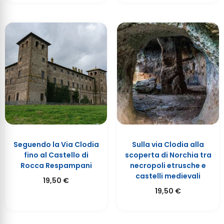
Seguendo la Via Clodia
Sulla via Clodia alla
fino al Castello di
scoperta di Norchia tra
Rocca Respampani
necropoli etrusche e
castelli medievali
19,50
€
19,50
€