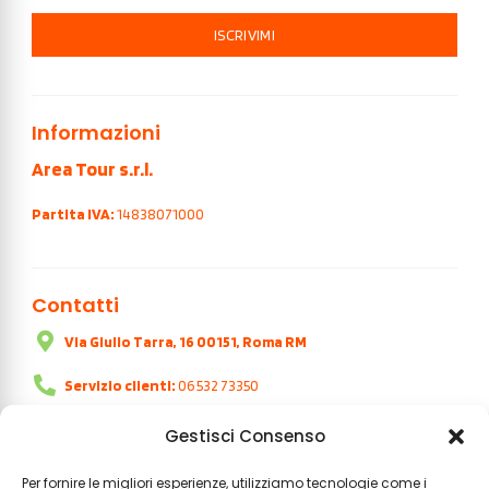
ISCRIVIMI
Informazioni
Area Tour s.r.l.
Partita IVA:
14838071000
Contatti
Via Giulio Tarra, 16 00151, Roma RM
Servizio clienti:
06 532 73350
Orari:
dal lunedì al venerdì | 9:00 - 18:00
Gestisci Consenso
Per fornire le migliori esperienze, utilizziamo tecnologie come i