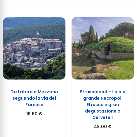
Da Latera a Mezzano
Etruscoland – La più
seguendo la via dei
grande Necropoli
Farnese
Etrusca e gran
degustazione a
19,50
€
Cerveteri
49,00
€