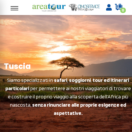
0
Tuscia
Siamo specializzati in
safari
,
soggiorni
,
tour ed itinerari
particolari
per permettere ai nostri viaggiatori di trovare
e costruire il proprio viaggio alla scoperta dell’Africa più
nascosta,
senza rinunciare alle proprie esigenze ed
aspettative.