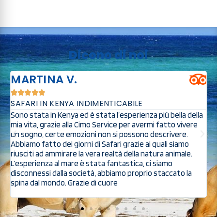
Dicono di noi
MARTINA V.





SAFARI IN KENYA INDIMENTICABILE
O
Sono stata in Kenya ed è stata l’esperienza più bella della
S
mia vita, grazie alla Cimo Service per avermi fatto vivere
s
a
un sogno, certe emozioni non si possono descrivere.
s
Abbiamo fatto dei giorni di Safari grazie ai quali siamo
s
riusciti ad ammirare la vera realtà della natura animale.
p
ed
L’esperienza al mare è stata fantastica, ci siamo
p
disconnessi dalla società, abbiamo proprio staccato la
spina dal mondo. Grazie di cuore