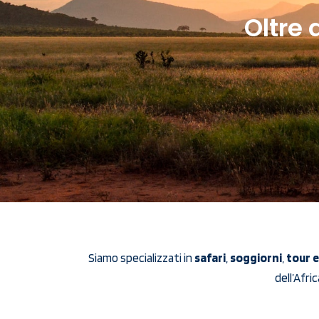
Oltre 
Siamo specializzati in
safari
,
soggiorni
,
tour e
dell’Afri