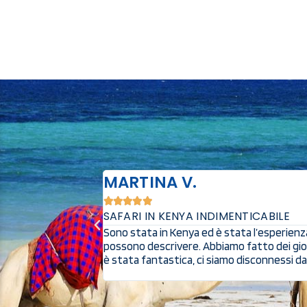
MARTINA V.





SAFARI IN KENYA INDIMENTICABILE
rsi in un mondo dove
Sono stata in Kenya ed è stata l’esperienza 
tà prezzo.Abbiamo
possono descrivere. Abbiamo fatto dei giorni
è stata fantastica, ci siamo disconnessi da