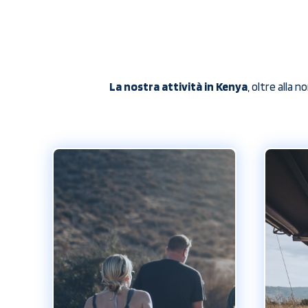
La nostra attività in Kenya
, oltre alla 
Viaggi di
To
gruppo e
incentive