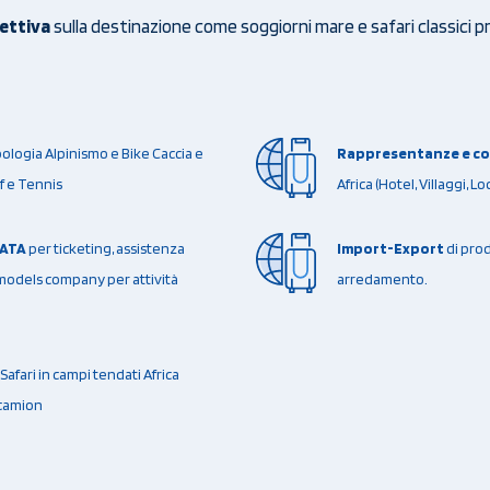
cettiva
sulla destinazione come soggiorni mare e safari classici 
ologia Alpinismo e Bike Caccia e
Rappresentanze e com
f e Tennis
Africa (Hotel, Villaggi, 
IATA
per ticketing, assistenza
Import-Export
di prod
 models company per attività
arredamento.
Safari in campi tendati Africa
 camion