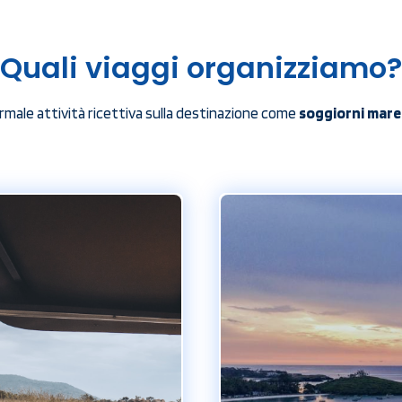
Quali viaggi organizziamo?
normale attività ricettiva sulla destinazione come
soggiorni mare e
ur e safari