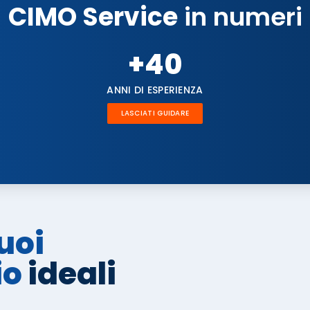
CIMO Service
in numeri
+
40
ANNI DI ESPERIENZA
LASCIATI GUIDARE
uoi
io
ideali