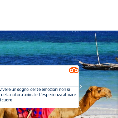
ELIA





OTTIMO SAFARI
o vivere un sogno, certe emozioni non si
Siamo stati in Keny
à della natura animale. L’esperienza al mare
tour e per la scelta
i cuore
n'erano.