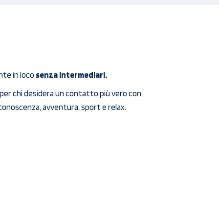
te in loco
senza intermediari.
i
per chi desidera un contatto più vero con
conoscenza, avventura, sport e relax.