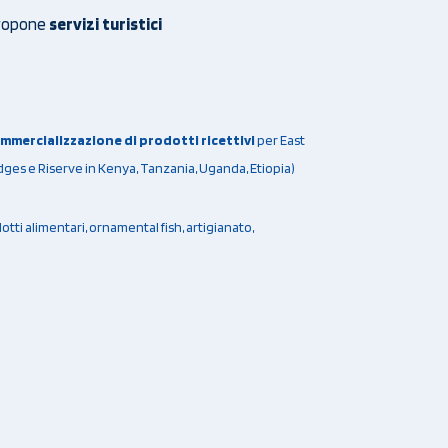
propone
servizi turistici
mercializzazione di prodotti ricettivi
per East
Lodges e Riserve in Kenya, Tanzania, Uganda, Etiopia)
otti alimentari, ornamental fish, artigianato,