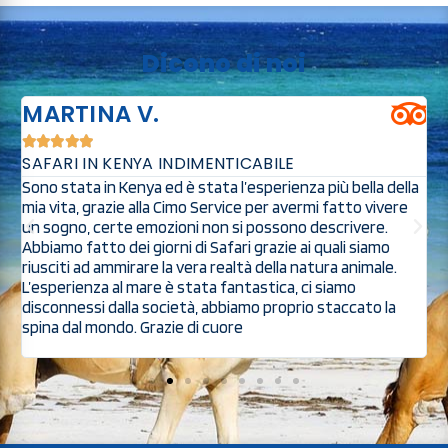
Dicono di noi
MARTINA V.





SAFARI IN KENYA INDIMENTICABILE
O
Sono stata in Kenya ed è stata l’esperienza più bella della
S
mia vita, grazie alla Cimo Service per avermi fatto vivere
s
a
un sogno, certe emozioni non si possono descrivere.
s
Abbiamo fatto dei giorni di Safari grazie ai quali siamo
s
riusciti ad ammirare la vera realtà della natura animale.
p
ed
L’esperienza al mare è stata fantastica, ci siamo
p
disconnessi dalla società, abbiamo proprio staccato la
spina dal mondo. Grazie di cuore