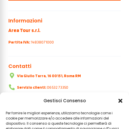
Informazioni
Area Tour s.r.l.
Partita IVA:
14838071000
Contatti
Via Giulio Tarra, 16 00151, Roma RM
Servizio clienti:
06 532 73350
Orari:
dal lunedì al venerdì | 9:00 - 18:00
Gestisci Consenso
Per fornire le migliori esperienze, utilizziamo tecnologie come i
cookie per memorizzare e/o accedere alle informazioni del
dispositivo. Il consenso a queste tecnologie ci permetterà di
elaborare dati come il comportamento di navigazione o ID unici