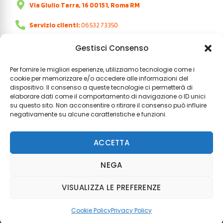
Via Giulio Tarra, 16 00151, Roma RM
Servizio clienti:
06 532 73350
Orari:
dal lunedì al venerdì | 9:00 - 18:00
Gestisci Consenso
Per fornire le migliori esperienze, utilizziamo tecnologie come i
cookie per memorizzare e/o accedere alle informazioni del
dispositivo. Il consenso a queste tecnologie ci permetterà di
elaborare dati come il comportamento di navigazione o ID unici
su questo sito. Non acconsentire o ritirare il consenso può influire
negativamente su alcune caratteristiche e funzioni.
Termini e condizioni
Contratto generale
Resi e rimborsi
Assicurazioni
ACCETTA
Cookie Policy
Privacy Policy
NEGA
VISUALIZZA LE PREFERENZE
Hai bisogno di aiuto?
Cookie Policy
Privacy Policy
CONTATTACI ORA