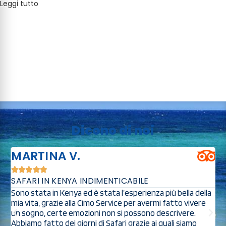
Leggi tutto
Dicono di noi
MARTINA V.





SAFARI IN KENYA INDIMENTICABILE
O
Sono stata in Kenya ed è stata l’esperienza più bella della
S
mia vita, grazie alla Cimo Service per avermi fatto vivere
s
a
un sogno, certe emozioni non si possono descrivere.
s
Abbiamo fatto dei giorni di Safari grazie ai quali siamo
s