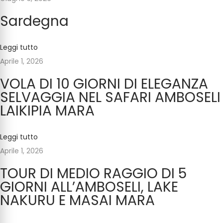
g
Sardegna
l
i
e
Leggi tutto
d
Aprile 1, 2026
e
VOLA DI 10 GIORNI DI ELEGANZA
l
SELVAGGIA NEL SAFARI AMBOSELI
l
LAIKIPIA MARA
a
N
Leggi tutto
a
Aprile 1, 2026
m
TOUR DI MEDIO RAGGIO DI 5
i
GIORNI ALL’AMBOSELI, LAKE
b
NAKURU E MASAI MARA
i
a