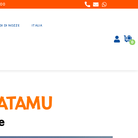
:00
GI DI NOZZE
ITALIA
0
WATAMU
e