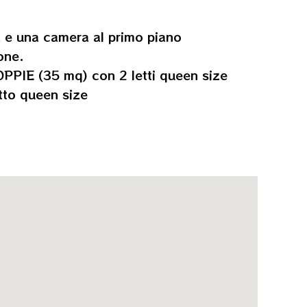
a e una camera al primo piano
one.
PIE (35 mq) con 2 letti queen size
to queen size