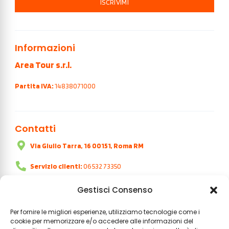
ISCRIVIMI
Informazioni
Area Tour s.r.l.
Partita IVA:
14838071000
Contatti
Via Giulio Tarra, 16 00151, Roma RM
Servizio clienti:
06 532 73350
Orari:
dal lunedì al venerdì | 9:00 - 18:00
Gestisci Consenso
Per fornire le migliori esperienze, utilizziamo tecnologie come i
cookie per memorizzare e/o accedere alle informazioni del