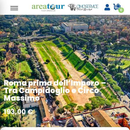
0
Roma prima dell’Impero –
Tra Campidoglio e Circo
Massimo
193,00
€