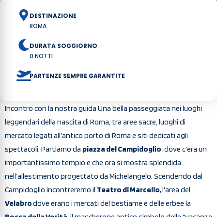
DESTINAZIONE
ROMA
DURATA SOGGIORNO
0 NOTTI
PARTENZE SEMPRE GARANTITE
Incontro con la nostra guida Una bella passeggiata nei luoghi
leggendari della nascita di Roma, tra aree sacre, luoghi di
mercato legati all’antico porto di Roma e siti dedicati agli
spettacoli. Partiamo da
piazza del Campidoglio
, dove c’era un
importantissimo tempio e che ora si mostra splendida
nell’allestimento progettato da Michelangelo. Scendendo dal
Campidoglio incontreremo il
Teatro di Marcello,
l’area del
Velabro
dove erano i mercati del bestiame e delle erbee la
Bocca della Verità
, il mascherone antico simbolo delle “vacanze