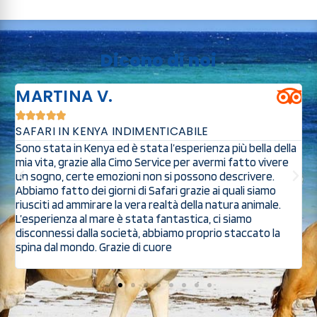
Dicono di noi
MARTINA V.





SAFARI IN KENYA INDIMENTICABILE
O
Sono stata in Kenya ed è stata l’esperienza più bella della
S
mia vita, grazie alla Cimo Service per avermi fatto vivere
s
a
un sogno, certe emozioni non si possono descrivere.
s
Abbiamo fatto dei giorni di Safari grazie ai quali siamo
s
riusciti ad ammirare la vera realtà della natura animale.
p
ed
L’esperienza al mare è stata fantastica, ci siamo
p
disconnessi dalla società, abbiamo proprio staccato la
spina dal mondo. Grazie di cuore