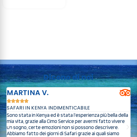
Dicono di noi
MARTINA V.





SAFARI IN KENYA INDIMENTICABILE
O
Sono stata in Kenya ed è stata l’esperienza più bella della
S
mia vita, grazie alla Cimo Service per avermi fatto vivere
s
a
un sogno, certe emozioni non si possono descrivere.
s
Abbiamo fatto dei giorni di Safari grazie ai quali siamo
s