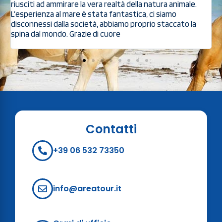
riusciti ad ammirare la vera realtà della natura animale.
p
ed
L’esperienza al mare è stata fantastica, ci siamo
p
disconnessi dalla società, abbiamo proprio staccato la
spina dal mondo. Grazie di cuore
Contatti
+39 06 532 73350
info@areatour.it