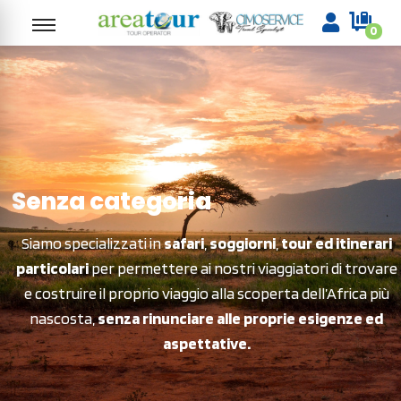
0
Senza categoria
Siamo specializzati in
safari
,
soggiorni
,
tour ed itinerari
particolari
per permettere ai nostri viaggiatori di trovare
e costruire il proprio viaggio alla scoperta dell’Africa più
nascosta,
senza rinunciare alle proprie esigenze ed
aspettative.