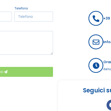
Telefono
+39
inf
Orar
dal l
GIO
Seguici s