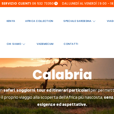
SERVIZIO CLIENTI
06 532 73350
DAL LUNEDÌ AL VENERDÌ | 9:00 - 18
KENYA
AFRICA COLLECTION
SPECIALE SARDEGNA
VIAG
CHI SIAMO
VADEMECUM
CONTATTI
Calabria
in
safari
,
soggiorni
,
tour ed itinerari particolari
per permetter
il proprio viaggio alla scoperta dell’Africa più nascosta,
senza
esigenze ed aspettative.