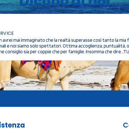
Dicono di noi
più bella della mia vita, grazie alla Cimo Service per avermi fatt
 di Safari grazie ai quali siamo riusciti ad ammirare la vera realt
lla società, abbiamo proprio staccato la spina dal mondo. Grazie d
istenza
C