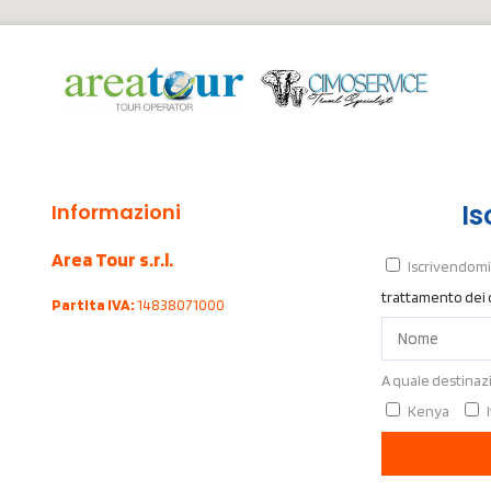
Is
Informazioni
Area Tour s.r.l.
Iscrivendomi 
trattamento dei 
Partita IVA:
14838071000
A quale destinaz
Kenya