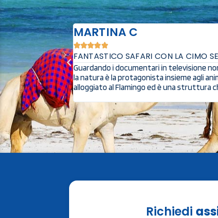
MARTINA V.





SAFARI IN KENYA INDIMENTICABILE
rsi in un mondo dove
Sono stata in Kenya ed è stata l’esperienza 
tà prezzo.Abbiamo
possono descrivere. Abbiamo fatto dei giorni
è stata fantastica, ci siamo disconnessi da
Richiedi
ass